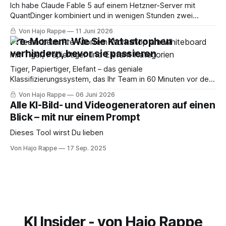
Ich habe Claude Fable 5 auf einem Hetzner-Server mit
QuantDinger kombiniert und in wenigen Stunden zwei
Trading-Strategien entwickelt. Was Fable 5 dabei über
Von Hajo Rappe
11 Juni 2026
Daytrades und Backtesting-Grenzen sagt, ist mindestens
Pre-Mortem: Wie Sie Katastrophen
so wertvoll wie die Ergebnisse.
verhindern, bevor sie passieren
Tiger, Papiertiger, Elefant – das geniale
Klassifizierungssystem, das Ihr Team in 60 Minuten vor dem
nächsten Launch-Desaster schützt. Mit 3 Praxisbeispielen,
Von Hajo Rappe
06 Juni 2026
Schritt-für-Schritt-Anleitung und fertigem KI-Skill für Claude,
Alle KI-Bild- und Video­generatoren auf einen
Langdock, Manus & Co.
Blick – mit nur einem Prompt
Dieses Tool wirst Du lieben
Von Hajo Rappe
17 Sep. 2025
KI Insider - von Hajo Rappe